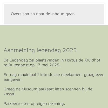
Menu
Overslaan en naar de inhoud gaan
Ingrid Elias – Dahlia Café au lait
Aanmelding ledendag 2025
De Ledendag zal plaatsvinden in Hortus de Kruidhof
te Buitenpost op 17 mei 2025.
Er mag maximaal 1 introducee meekomen, graag even
aangeven.
Graag de Museumjaarkaart laten scannen bij de
kassa.
Parkeerkosten op eigen rekening.