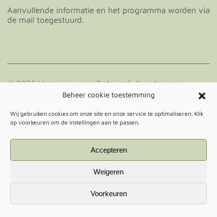
Aanvullende informatie en het programma worden via
de mail toegestuurd.
© 2026 Vereniging van Botanisch Kunstenaars
Nederland.
Beheer cookie toestemming
Adres secretariaat: Saturnus 9, 2353WK Leiderdorp
Wij gebruiken cookies om onze site en onze service te optimaliseren. Klik
E-mail: info@botanischkunstenaarsnederland.nl
op voorkeuren om de instellingen aan te passen.
KvK nr: 28110211
Accepteren
Algemene voorwaarden
Privacy Policy
Cookieverklaring
Facebook
Weigeren
Ontwerp:
Gust
| Bouw:
Studio Sandra Gortemaker
Voorkeuren